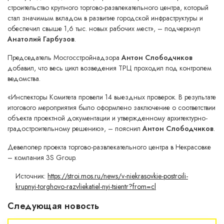
строительство крупного торгово-развлекательного центра, который
стал значимым вкладом в развитие городской инфраструктуры и
обеспечил свыше 1,6 тыс. новых рабочих мест», – подчеркнул
Анатолий Гарбузов
.
Председатель Мосгосстройнадзора
Антон Слободчиков
добавил, что весь цикл возведения ТРЦ проходил под контролем
ведомства.
«Инспекторы Комитета провели 14 выездных проверок. В результате
итогового мероприятия было оформлено заключение о соответствии
объекта проектной документации и утвержденному архитектурно-
градостроительному решению», – пояснил
Антон Слободчиков
.
Девелопер проекта торгово-развлекательного центра в Некрасовке
– компания 3S Group.
Источник:
https://stroi.mos.ru/news/v-niekrasovkie-postroili-
krupnyi-torghovo-razvliekatiel-nyi-tsientr?from=cl
Следующая новость