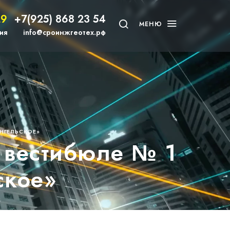
29
+7(925) 868 23 54
МЕНЮ
ия
info@сроинжгеотех.рф
НГЕЛЬСКОЕ»
 вестибюле № 1
ское»