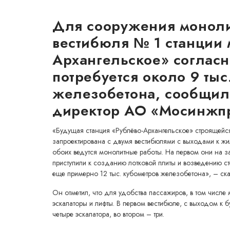
Для сооружения моноли
вестибюля № 1 станции 
Архангельское» согласн
потребуется около 9 тыс
железобетона, сообщил
директор АО «Мосинжпр
«Будущая станция «Рублёво-Архангельское» строящейс
запроектирована с двумя вестибюлями с выходами к ж
обоих ведутся монолитные работы. На первом они на з
приступили к созданию лотковой плиты и возведению ст
еще примерно 12 тыс. кубометров железобетона», – ск
Он отметил, что для удобства пассажиров, в том числе
эскалаторы и лифты. В первом вестибюле, с выходом к 
четыре эскалатора, во втором – три.