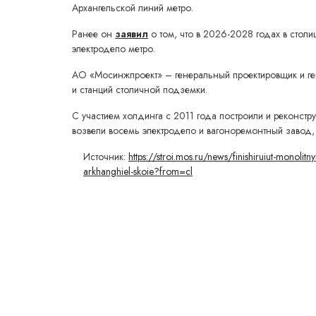
Архангельской линий метро.
Ранее он
заявил
о том, что в 2026-2028 годах в столиц
электродепо метро.
АО «Мосинжпроект» – генеральный проектировщик и ге
и станций столичной подземки.
С участием холдинга с 2011 года построили и реконстр
возвели восемь электродепо и вагоноремонтный завод,
Источник:
https://stroi.mos.ru/news/finishiruiut-monolitnyie
arkhanghiel-skoie?from=cl