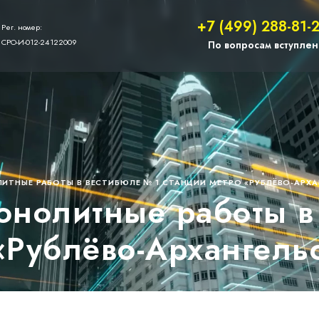
+7 (499) 288-81-
Рег. номер:
СРО-И-012-24122009
По вопросам вступлен
ТНЫЕ РАБОТЫ В ВЕСТИБЮЛЕ № 1 СТАНЦИИ МЕТРО «РУБЛЁВО-АРХА
нолитные работы в
«Рублёво-Архангель