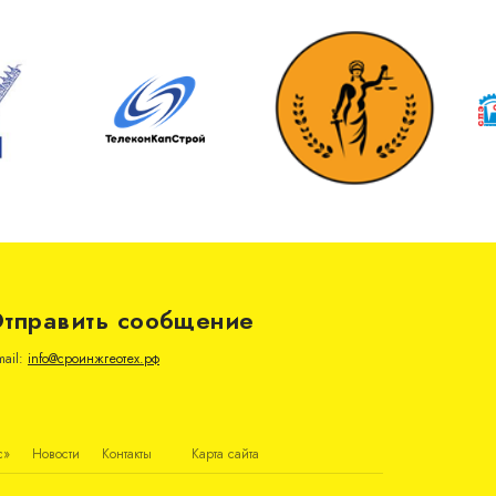
тправить сообщение
mail:
info@сроинжгеотех.рф
с»
Новости
Контакты
Карта сайта