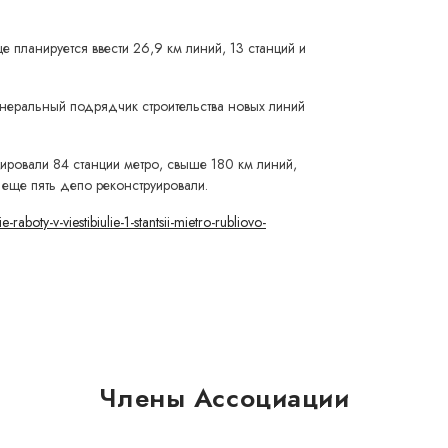
е планируется ввести 26,9 км линий, 13 станций и
неральный подрядчик строительства новых линий
уировали 84 станции метро, свыше 180 км линий,
 еще пять депо реконструировали.
-raboty-v-viestibiulie-1-stantsii-mietro-rubliovo-
Члены Ассоциации