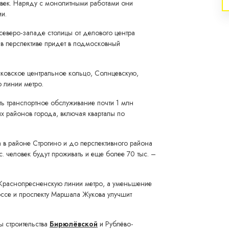
век. Наряду с монолитными работами они
и.
 северо-западе столицы от делового центра
в перспективе придет в подмосковный
сковское центральное кольцо, Солнцевскую,
 линии метро.
ть транспортное обслуживание почти 1 млн
х районов города, включая кварталы по
 в районе Строгино и до перспективного района
. человек будут проживать и еще более 70 тыс. –
-Краснопресненскую линии метро, а уменьшение
оссе и проспекту Маршала Жукова улучшит
ы строительства
Бирюлёвской
и Рублёво-