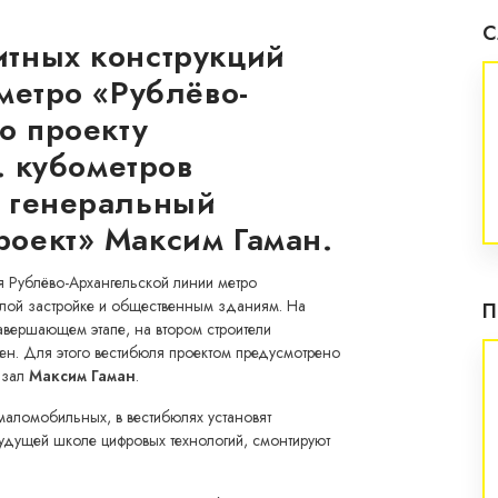
С
тных конструкций
метро «Рублёво-
о проекту
. кубометров
 генеральный
оект» Максим Гаман.
я Рублёво-Архангельской линии метро
илой застройке и общественным зданиям. На
П
авершающем этапе, на втором строители
ен. Для этого вестибюля проектом предусмотрено
азал
Максим Гаман
.
 маломобильных, в вестибюлях установят
будущей школе цифровых технологий, смонтируют