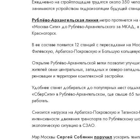
Ежедневно на стройплощадке трудятся около 350 чело
занимаются устройством гидроизоляции будущей станци
Рублёво-Архангельская линия
метро протянется на
«Москва-Сити» до Рублёво-Архангельского за МКАД, а 
Красногорск.
В ее составе появится 12 станций с пересадками на Мо
Филёвскую, Арбатско-Покровскую и Большую кольцевую
Открытие Рублёво-Архангельской ветки позволит улучши
жителей семи центральных, западных и северо-западны
реновации и территории комплексной застройки.
Удобнее станет добираться до популярных мест отдыха
«СберСити» в Рублёво-Архангельском, где свыше 65 тыс
работать.
Снизится нагрузка на Арбатско-Покровскую и Таганско
интенсивности движения транспорта по Рублёвскому ш
экологическую ситуацию в СЗАО.
Мэр Москвы
Сергей Собянин
поручил
ускорить темп